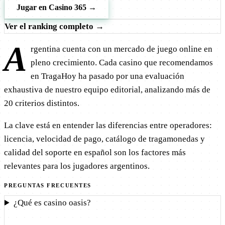
Jugar en Casino 365 →
Ver el ranking completo →
A
rgentina cuenta con un mercado de juego online en
pleno crecimiento. Cada casino que recomendamos
en TragaHoy ha pasado por una evaluación
exhaustiva de nuestro equipo editorial, analizando más de
20 criterios distintos.
La clave está en entender las diferencias entre operadores:
licencia, velocidad de pago, catálogo de tragamonedas y
calidad del soporte en español son los factores más
relevantes para los jugadores argentinos.
PREGUNTAS FRECUENTES
¿Qué es casino oasis?