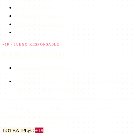
Juego responsable
Política de privacidad
Términos y condiciones
Cookies
+18 · JUEGO RESPONSABLE
📞 +54 911 5275-1135 · 24h
jugadoresanonimos.org.ar
Si el juego deja de ser diversión, pedí ayuda. El juego
responsable es nuestra prioridad.
© 2026 TragaHoy — Todos los derechos reservados.
Contenido editorial independiente.
LOTBA
IPLyC
+18