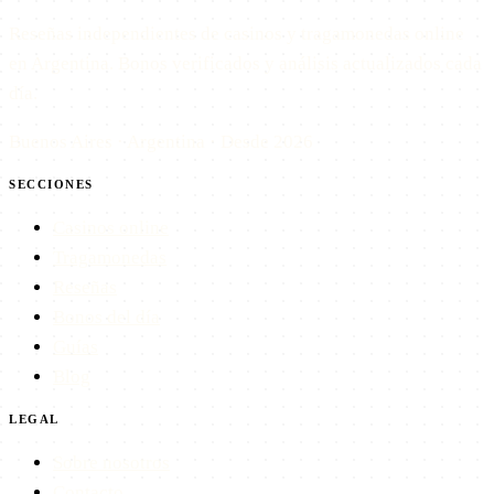
Reseñas independientes de casinos y tragamonedas online
en Argentina. Bonos verificados y análisis actualizados cada
día.
Buenos Aires · Argentina · Desde 2026
SECCIONES
Casinos online
Tragamonedas
Reseñas
Bonos del día
Guías
Blog
LEGAL
Sobre nosotros
Contacto