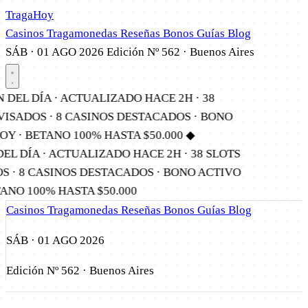
Traga
Hoy
Casinos
Tragamonedas
Reseñas
Bonos
Guías
Blog
SÁB · 01 AGO 2026
Edición Nº 562 · Buenos Aires
 DEL DÍA · ACTUALIZADO HACE 2H · 38
VISADOS · 8 CASINOS DESTACADOS · BONO
Y · BETANO 100% HASTA $50.000
◆
EL DÍA · ACTUALIZADO HACE 2H · 38 SLOTS
S · 8 CASINOS DESTACADOS · BONO ACTIVO
ANO 100% HASTA $50.000
Casinos
Tragamonedas
Reseñas
Bonos
Guías
Blog
SÁB · 01 AGO 2026
Edición Nº 562 · Buenos Aires