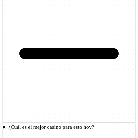
¿Cuál es el mejor casino para esto hoy?