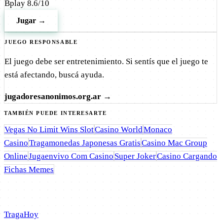
Bplay
8.6/10
Jugar →
JUEGO RESPONSABLE
El juego debe ser entretenimiento. Si sentís que el juego te
está afectando, buscá ayuda.
jugadoresanonimos.org.ar →
TAMBIÉN PUEDE INTERESARTE
Vegas No Limit Wins Slot
Casino World
Monaco
Casino
Tragamonedas Japonesas Gratis
Casino Mac Group
Online
Jugaenvivo Com Casino
Super Joker
Casino Cargando
Fichas Memes
Traga
Hoy