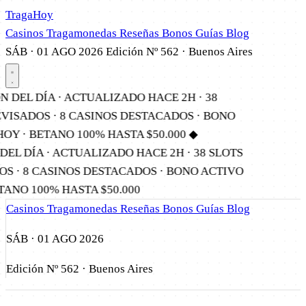
Traga
Hoy
Casinos
Tragamonedas
Reseñas
Bonos
Guías
Blog
SÁB · 01 AGO 2026
Edición Nº 562 · Buenos Aires
N DEL DÍA · ACTUALIZADO HACE 2H · 38
VISADOS · 8 CASINOS DESTACADOS · BONO
OY · BETANO 100% HASTA $50.000
◆
DEL DÍA · ACTUALIZADO HACE 2H · 38 SLOTS
OS · 8 CASINOS DESTACADOS · BONO ACTIVO
TANO 100% HASTA $50.000
Casinos
Tragamonedas
Reseñas
Bonos
Guías
Blog
SÁB · 01 AGO 2026
Edición Nº 562 · Buenos Aires