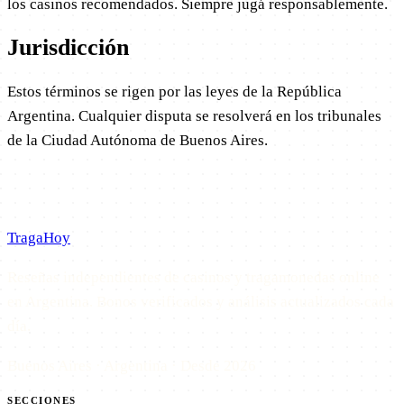
los casinos recomendados. Siempre jugá responsablemente.
Jurisdicción
Estos términos se rigen por las leyes de la República
Argentina. Cualquier disputa se resolverá en los tribunales
de la Ciudad Autónoma de Buenos Aires.
Traga
Hoy
Reseñas independientes de casinos y tragamonedas online
en Argentina. Bonos verificados y análisis actualizados cada
día.
Buenos Aires · Argentina · Desde 2026
SECCIONES