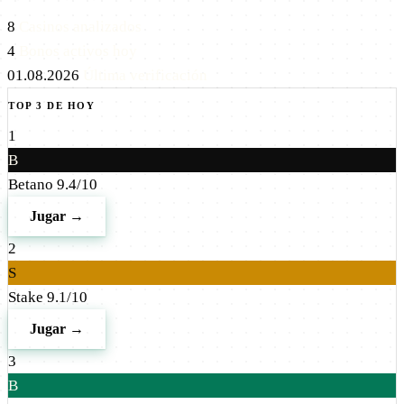
8
Casinos analizados
4
Bonos activos hoy
01.08.2026
Última verificación
TOP 3 DE HOY
1
B
Betano
9.4/10
Jugar →
2
S
Stake
9.1/10
Jugar →
3
B