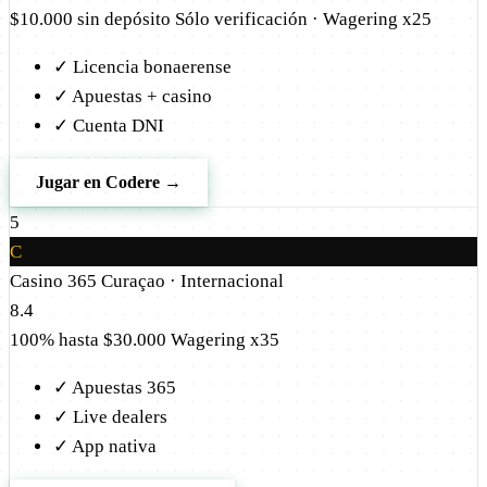
$10.000 sin depósito
Sólo verificación · Wagering x25
✓
Licencia bonaerense
✓
Apuestas + casino
✓
Cuenta DNI
Jugar en Codere →
5
C
Casino 365
Curaçao · Internacional
8.4
100% hasta $30.000
Wagering x35
✓
Apuestas 365
✓
Live dealers
✓
App nativa