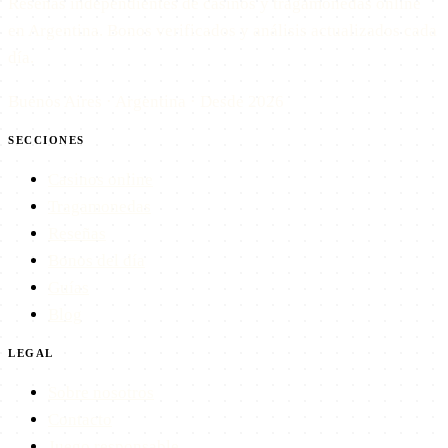
Reseñas independientes de casinos y tragamonedas online
en Argentina. Bonos verificados y análisis actualizados cada
día.
Buenos Aires · Argentina · Desde 2026
SECCIONES
Casinos online
Tragamonedas
Reseñas
Bonos del día
Guías
Blog
LEGAL
Sobre nosotros
Contacto
Juego responsable