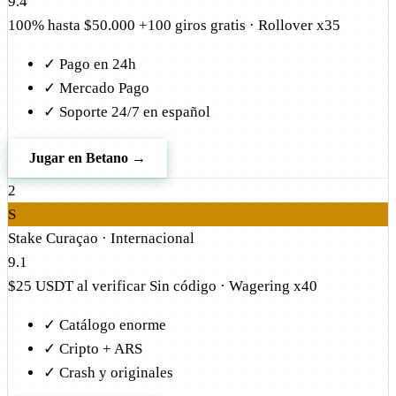
9.4
100% hasta $50.000
+100 giros gratis · Rollover x35
✓
Pago en 24h
✓
Mercado Pago
✓
Soporte 24/7 en español
Jugar en Betano →
2
S
Stake
Curaçao · Internacional
9.1
$25 USDT al verificar
Sin código · Wagering x40
✓
Catálogo enorme
✓
Cripto + ARS
✓
Crash y originales