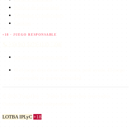
Política de privacidad
Términos y condiciones
Cookies
+18 · JUEGO RESPONSABLE
📞 +54 911 5275-1135 · 24h
jugadoresanonimos.org.ar
Si el juego deja de ser diversión, pedí ayuda. El juego
responsable es nuestra prioridad.
© 2026 TragaHoy — Todos los derechos reservados.
Contenido editorial independiente.
LOTBA
IPLyC
+18