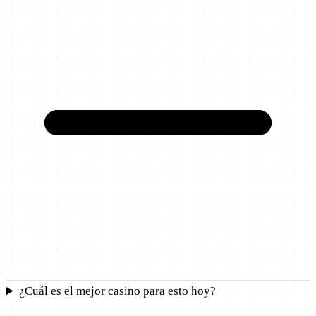
¿Cuál es el mejor casino para esto hoy?