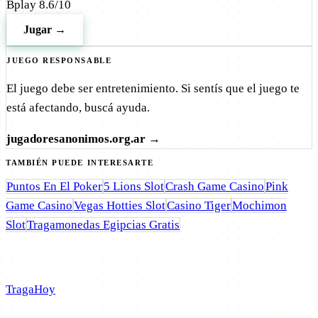
Bplay
8.6/10
Jugar →
JUEGO RESPONSABLE
El juego debe ser entretenimiento. Si sentís que el juego te
está afectando, buscá ayuda.
jugadoresanonimos.org.ar →
TAMBIÉN PUEDE INTERESARTE
Puntos En El Poker
5 Lions Slot
Crash Game Casino
Pink
Game Casino
Vegas Hotties Slot
Casino Tiger
Mochimon
Slot
Tragamonedas Egipcias Gratis
Traga
Hoy