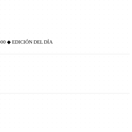
0
◆ EDICIÓN DEL DÍA