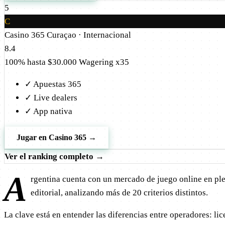
5
C
Casino 365
Curaçao · Internacional
8.4
100% hasta $30.000
Wagering x35
✓
Apuestas 365
✓
Live dealers
✓
App nativa
Jugar en Casino 365 →
Ver el ranking completo →
A
rgentina cuenta con un mercado de juego online en p
editorial, analizando más de 20 criterios distintos.
La clave está en entender las diferencias entre operadores: li