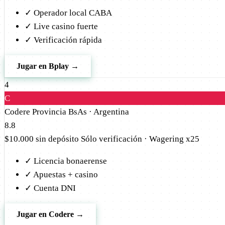
✓
Operador local CABA
✓
Live casino fuerte
✓
Verificación rápida
Jugar en Bplay →
4
C
Codere
Provincia BsAs · Argentina
8.8
$10.000 sin depósito
Sólo verificación · Wagering x25
✓
Licencia bonaerense
✓
Apuestas + casino
✓
Cuenta DNI
Jugar en Codere →