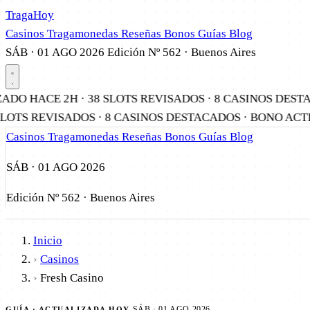
Traga
Hoy
Casinos
Tragamonedas
Reseñas
Bonos
Guías
Blog
SÁB · 01 AGO 2026
Edición Nº 562 · Buenos Aires
DO HACE 2H · 38 SLOTS REVISADOS · 8 CASINOS DESTAC
OTS REVISADOS · 8 CASINOS DESTACADOS · BONO ACTIV
Casinos
Tragamonedas
Reseñas
Bonos
Guías
Blog
SÁB · 01 AGO 2026
Edición Nº 562 · Buenos Aires
Inicio
›
Casinos
›
Fresh Casino
SÁB · 01 AGO 2026
GUÍA · ACTUALIZADA HOY