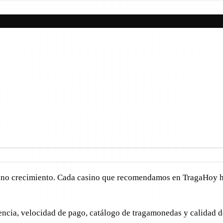
leno crecimiento. Cada casino que recomendamos en TragaHoy h
cencia, velocidad de pago, catálogo de tragamonedas y calidad d