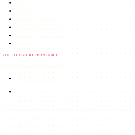
Sobre nosotros
Contacto
Juego responsable
Política de privacidad
Términos y condiciones
Cookies
+18 · JUEGO RESPONSABLE
📞 +54 911 5275-1135 · 24h
jugadoresanonimos.org.ar
Si el juego deja de ser diversión, pedí ayuda. El juego
responsable es nuestra prioridad.
© 2026 TragaHoy — Todos los derechos reservados.
Contenido editorial independiente.