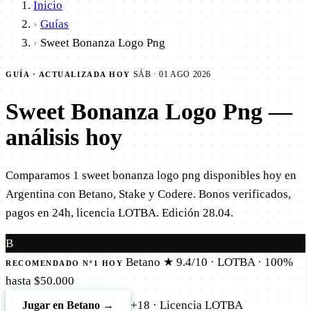
Inicio
›
Guías
›
Sweet Bonanza Logo Png
SÁB · 01 AGO 2026
GUÍA · ACTUALIZADA HOY
Sweet Bonanza Logo Png —
análisis hoy
Comparamos 1 sweet bonanza logo png disponibles hoy en
Argentina con Betano, Stake y Codere. Bonos verificados,
pagos en 24h, licencia LOTBA. Edición 28.04.
B
Betano
★ 9.4/10 · LOTBA · 100%
RECOMENDADO Nº1 HOY
hasta $50.000
+18 · Licencia LOTBA
Jugar en Betano →