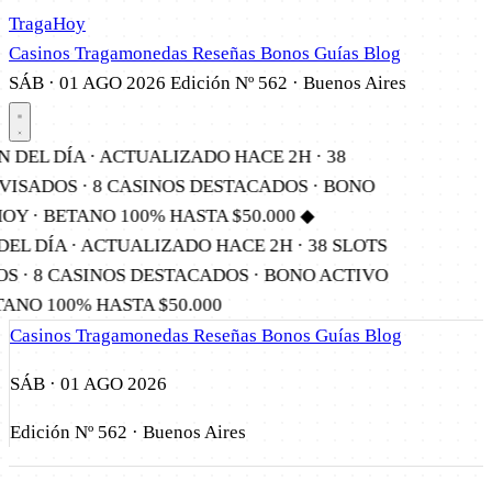
Traga
Hoy
Casinos
Tragamonedas
Reseñas
Bonos
Guías
Blog
SÁB · 01 AGO 2026
Edición Nº 562 · Buenos Aires
 DEL DÍA · ACTUALIZADO HACE 2H · 38
VISADOS · 8 CASINOS DESTACADOS · BONO
OY · BETANO 100% HASTA $50.000
◆
DEL DÍA · ACTUALIZADO HACE 2H · 38 SLOTS
S · 8 CASINOS DESTACADOS · BONO ACTIVO
TANO 100% HASTA $50.000
Casinos
Tragamonedas
Reseñas
Bonos
Guías
Blog
SÁB · 01 AGO 2026
Edición Nº 562 · Buenos Aires