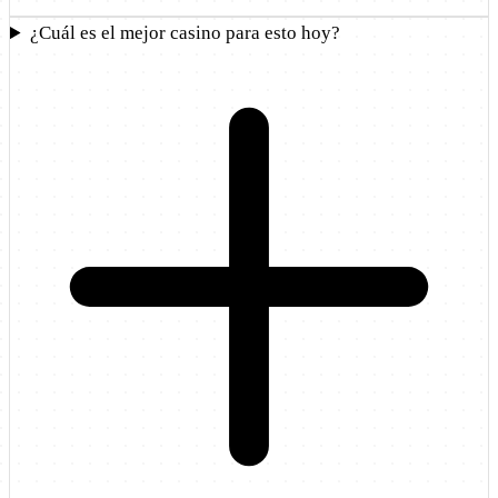
¿Cuál es el mejor casino para esto hoy?