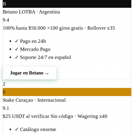
B
Betano
LOTBA · Argentina
9.4
100% hasta $50.000
+100 giros gratis · Rollover x35
✓
Pago en 24h
✓
Mercado Pago
✓
Soporte 24/7 en español
Jugar en Betano →
2
S
Stake
Curaçao · Internacional
9.1
$25 USDT al verificar
Sin código · Wagering x40
✓
Catálogo enorme