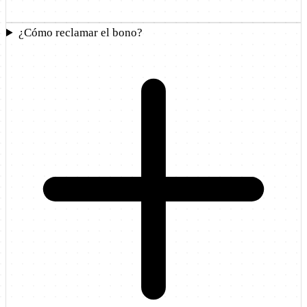
¿Cómo reclamar el bono?