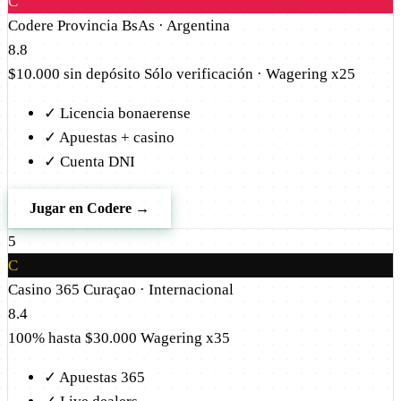
C
Codere
Provincia BsAs · Argentina
8.8
$10.000 sin depósito
Sólo verificación · Wagering x25
✓
Licencia bonaerense
✓
Apuestas + casino
✓
Cuenta DNI
Jugar en Codere →
5
C
Casino 365
Curaçao · Internacional
8.4
100% hasta $30.000
Wagering x35
✓
Apuestas 365