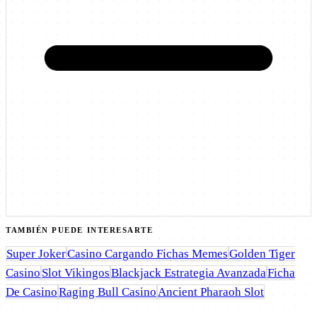
TAMBIÉN PUEDE INTERESARTE
Super Joker
Casino Cargando Fichas Memes
Golden Tiger
Casino
Slot Vikingos
Blackjack Estrategia Avanzada
Ficha
De Casino
Raging Bull Casino
Ancient Pharaoh Slot