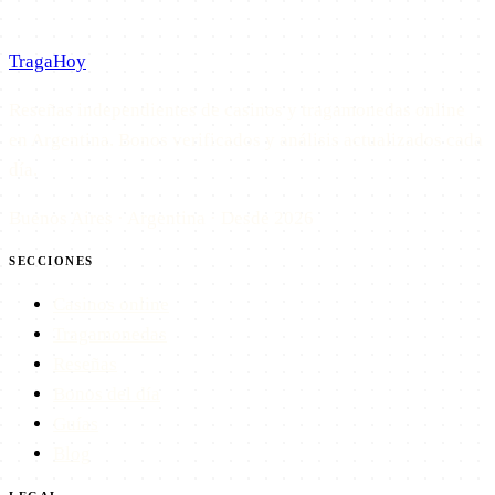
Traga
Hoy
Reseñas independientes de casinos y tragamonedas online
en Argentina. Bonos verificados y análisis actualizados cada
día.
Buenos Aires · Argentina · Desde 2026
SECCIONES
Casinos online
Tragamonedas
Reseñas
Bonos del día
Guías
Blog