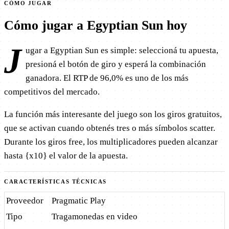
CÓMO JUGAR
Cómo jugar a Egyptian Sun hoy
J
ugar a Egyptian Sun es simple: seleccioná tu apuesta,
presioná el botón de giro y esperá la combinación
ganadora. El RTP de 96,0% es uno de los más
competitivos del mercado.
La función más interesante del juego son los giros gratuitos,
que se activan cuando obtenés tres o más símbolos scatter.
Durante los giros free, los multiplicadores pueden alcanzar
hasta {x10} el valor de la apuesta.
CARACTERÍSTICAS TÉCNICAS
Proveedor
Pragmatic Play
Tipo
Tragamonedas en video