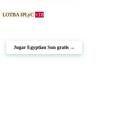
Contenido editorial independiente.
LOTBA
IPLyC
+18
Jugar Egyptian Sun gratis →