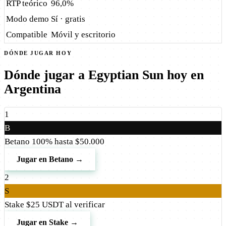
RTP teórico
96,0%
Modo demo
Sí · gratis
Compatible
Móvil y escritorio
DÓNDE JUGAR HOY
Dónde jugar a Egyptian Sun hoy en
Argentina
1
B
Betano
100% hasta $50.000
Jugar en Betano →
2
S
Stake
$25 USDT al verificar
Jugar en Stake →