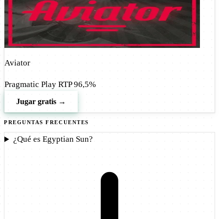
Aviator
Pragmatic Play
RTP 96,5%
Jugar gratis →
PREGUNTAS FRECUENTES
¿Qué es Egyptian Sun?