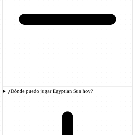
¿Dónde puedo jugar Egyptian Sun hoy?