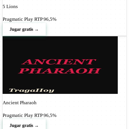
5 Lions
Pragmatic Play
RTP 96,5%
Jugar gratis →
Ancient Pharaoh
Pragmatic Play
RTP 96,5%
Jugar gratis →