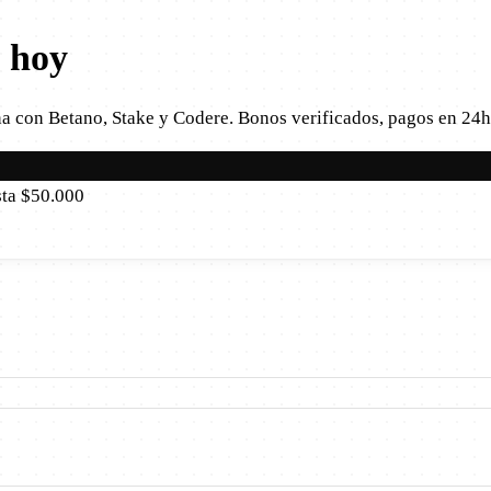
s hoy
a con Betano, Stake y Codere. Bonos verificados, pagos en 24h
ta $50.000