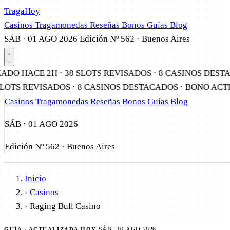
Traga
Hoy
Casinos
Tragamonedas
Reseñas
Bonos
Guías
Blog
SÁB · 01 AGO 2026
Edición Nº 562 · Buenos Aires
DO HACE 2H · 38 SLOTS REVISADOS · 8 CASINOS DESTAC
OTS REVISADOS · 8 CASINOS DESTACADOS · BONO ACTIV
Casinos
Tragamonedas
Reseñas
Bonos
Guías
Blog
SÁB · 01 AGO 2026
Edición Nº 562 · Buenos Aires
Inicio
›
Casinos
›
Raging Bull Casino
SÁB · 01 AGO 2026
GUÍA · ACTUALIZADA HOY