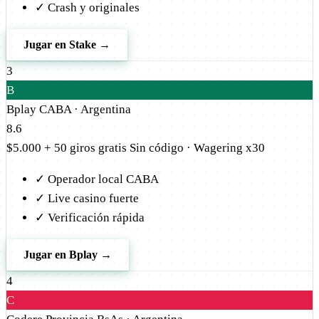
✓
Crash y originales
Jugar en Stake →
3
B
Bplay
CABA · Argentina
8.6
$5.000 + 50 giros gratis
Sin código · Wagering x30
✓
Operador local CABA
✓
Live casino fuerte
✓
Verificación rápida
Jugar en Bplay →
4
C