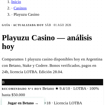
Inicio
›
Casinos
›
Playuzu Casino
SÁB · 01 AGO 2026
GUÍA · ACTUALIZADA HOY
Playuzu Casino — análisis
hoy
Comparamos 1 playuzu casino disponibles hoy en Argentina
con Betano, Stake y Codere. Bonos verificados, pagos en
24h, licencia LOTBA. Edición 28.04.
B
Betano
★ 9.4/10 · LOTBA · 100%
RECOMENDADO Nº1 HOY
hasta $50.000
+18 · Licencia LOTBA
Jugar en Betano →