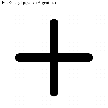
¿Es legal jugar en Argentina?