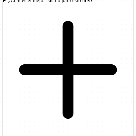
¿Cuál es el mejor casino para esto hoy?