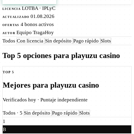
LOTBA · IPLyC
LICENCIA
01.08.2026
ACTUALIZADO
4 bonos activos
OFERTAS
Equipo TragaHoy
AUTOR
Todos
Con licencia
Sin depósito
Pago rápido
Slots
Top 5 opciones para playuzu casino
TOP 5
Mejores para playuzu casino
Verificados hoy · Puntaje independiente
Todos · 5
Sin depósito
Pago rápido
Slots
1
B