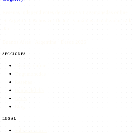
Reseñas independientes de casinos y tragamonedas online
en Argentina. Bonos verificados y análisis actualizados cada
día.
Buenos Aires · Argentina · Desde 2026
SECCIONES
Casinos online
Tragamonedas
Reseñas
Bonos del día
Guías
Blog
LEGAL
Sobre nosotros