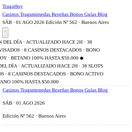
Traga
Hoy
Casinos
Tragamonedas
Reseñas
Bonos
Guías
Blog
SÁB · 01 AGO 2026
Edición Nº 562 · Buenos Aires
 DEL DÍA · ACTUALIZADO HACE 2H · 38
VISADOS · 8 CASINOS DESTACADOS · BONO
Y · BETANO 100% HASTA $50.000
◆
EL DÍA · ACTUALIZADO HACE 2H · 38 SLOTS
S · 8 CASINOS DESTACADOS · BONO ACTIVO
ANO 100% HASTA $50.000
Casinos
Tragamonedas
Reseñas
Bonos
Guías
Blog
SÁB · 01 AGO 2026
Edición Nº 562 · Buenos Aires