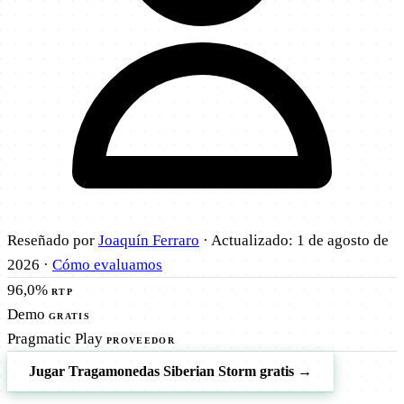
Reseñado por
Joaquín Ferraro
·
Actualizado:
1 de agosto de
2026
·
Cómo evaluamos
96,0%
RTP
Demo
GRATIS
Pragmatic Play
PROVEEDOR
Jugar Tragamonedas Siberian Storm gratis →