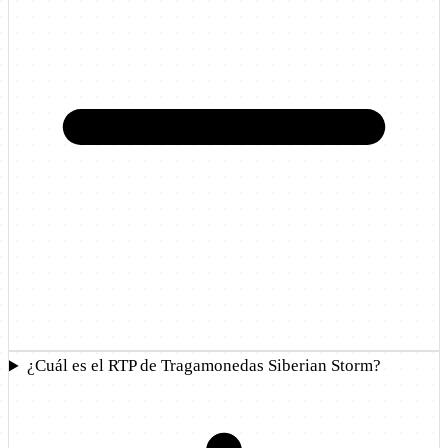
¿Cuál es el RTP de Tragamonedas Siberian Storm?