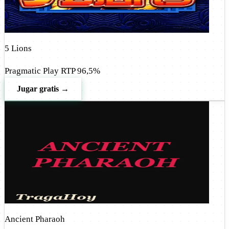
5 Lions
Pragmatic Play
RTP 96,5%
Jugar gratis →
Ancient Pharaoh