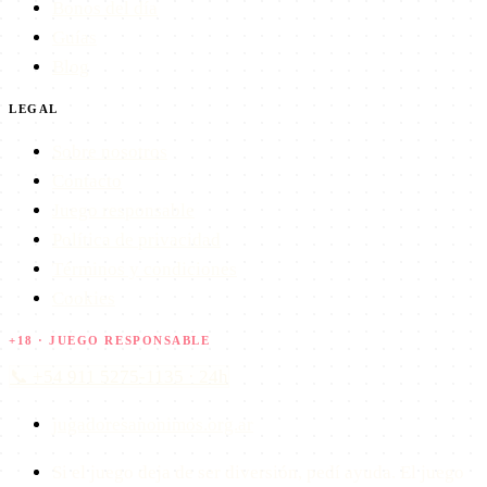
Bonos del día
Guías
Blog
LEGAL
Sobre nosotros
Contacto
Juego responsable
Política de privacidad
Términos y condiciones
Cookies
+18 · JUEGO RESPONSABLE
📞 +54 911 5275-1135 · 24h
jugadoresanonimos.org.ar
Si el juego deja de ser diversión, pedí ayuda. El juego