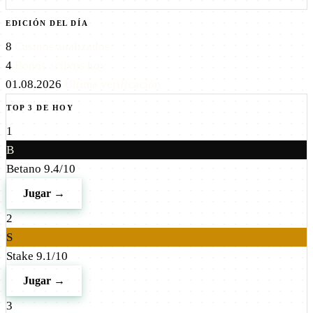
EDICIÓN DEL DÍA
8
Casinos analizados
4
Bonos activos hoy
01.08.2026
Última verificación
TOP 3 DE HOY
1
B
Betano
9.4/10
Jugar →
2
S
Stake
9.1/10
Jugar →
3