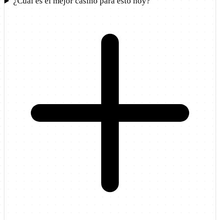
¿Cuál es el mejor casino para esto hoy?