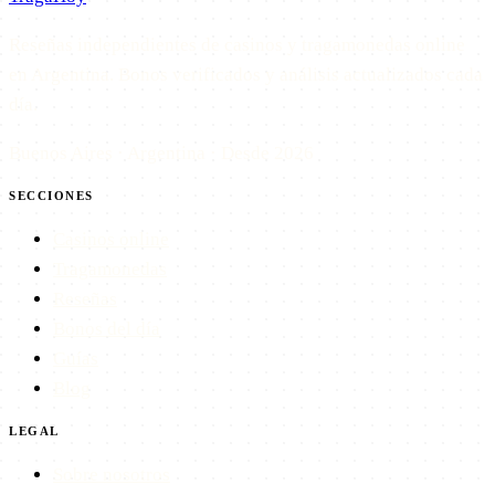
Reseñas independientes de casinos y tragamonedas online
en Argentina. Bonos verificados y análisis actualizados cada
día.
Buenos Aires · Argentina · Desde 2026
SECCIONES
Casinos online
Tragamonedas
Reseñas
Bonos del día
Guías
Blog
LEGAL
Sobre nosotros