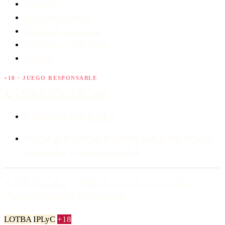
Contacto
Juego responsable
Política de privacidad
Términos y condiciones
Cookies
+18 · JUEGO RESPONSABLE
📞 +54 911 5275-1135 · 24h
jugadoresanonimos.org.ar
Si el juego deja de ser diversión, pedí ayuda. El juego
responsable es nuestra prioridad.
© 2026 TragaHoy — Todos los derechos reservados.
Contenido editorial independiente.
LOTBA
IPLyC
+18