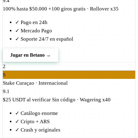
9.4
100% hasta $50.000
+100 giros gratis · Rollover x35
✓
Pago en 24h
✓
Mercado Pago
✓
Soporte 24/7 en español
Jugar en Betano →
2
S
Stake
Curaçao · Internacional
9.1
$25 USDT al verificar
Sin código · Wagering x40
✓
Catálogo enorme
✓
Cripto + ARS
✓
Crash y originales