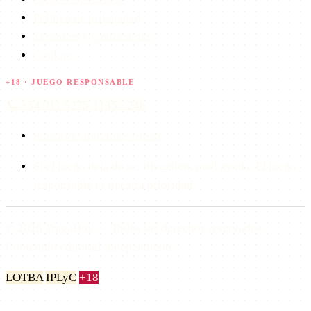
Política de privacidad
Términos y condiciones
Cookies
+18 · JUEGO RESPONSABLE
📞 +54 911 5275-1135 · 24h
jugadoresanonimos.org.ar
Si el juego deja de ser diversión, pedí ayuda. El juego
responsable es nuestra prioridad.
© 2026 TragaHoy — Todos los derechos reservados.
Contenido editorial independiente.
LOTBA
IPLyC
+18