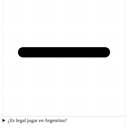
¿Es legal jugar en Argentina?