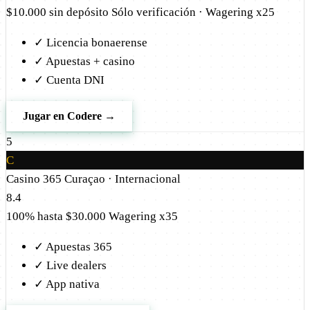
$10.000 sin depósito
Sólo verificación · Wagering x25
✓
Licencia bonaerense
✓
Apuestas + casino
✓
Cuenta DNI
Jugar en Codere →
5
C
Casino 365
Curaçao · Internacional
8.4
100% hasta $30.000
Wagering x35
✓
Apuestas 365
✓
Live dealers
✓
App nativa