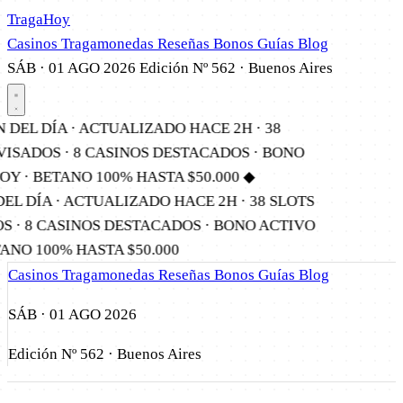
Traga
Hoy
Casinos
Tragamonedas
Reseñas
Bonos
Guías
Blog
SÁB · 01 AGO 2026
Edición Nº 562 · Buenos Aires
 DEL DÍA · ACTUALIZADO HACE 2H · 38
VISADOS · 8 CASINOS DESTACADOS · BONO
Y · BETANO 100% HASTA $50.000
◆
EL DÍA · ACTUALIZADO HACE 2H · 38 SLOTS
S · 8 CASINOS DESTACADOS · BONO ACTIVO
ANO 100% HASTA $50.000
Casinos
Tragamonedas
Reseñas
Bonos
Guías
Blog
SÁB · 01 AGO 2026
Edición Nº 562 · Buenos Aires