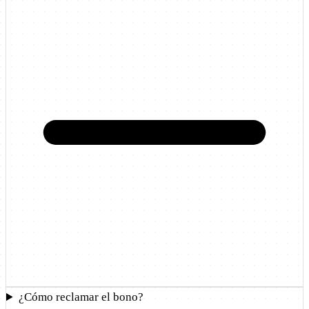
¿Cómo reclamar el bono?